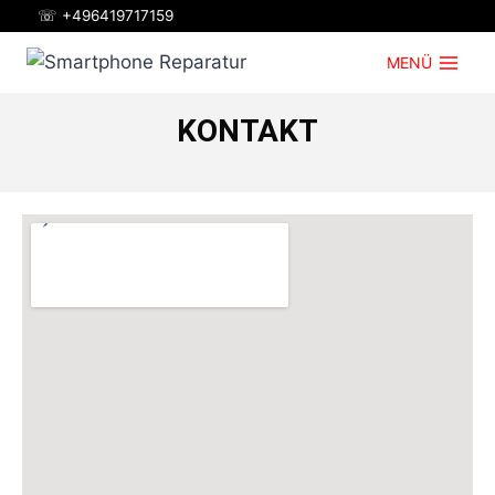
☏ +496419717159
MENÜ
KONTAKT