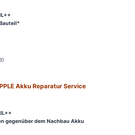
IL++
auteil*
d)
PLE Akku Reparatur Service​
IL++
en gegenüber dem Nachbau Akku