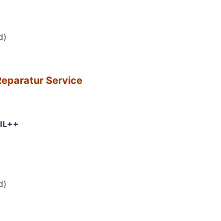
d)
eparatur Service​
IL++
d)