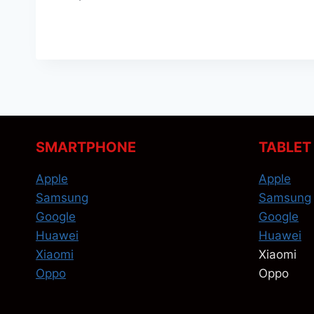
SMARTPHONE
TABLET
Apple
Apple
Samsung
Samsung
Google
Google
Huawei
Huawei
Xiaomi
Xiaomi
Oppo
Oppo