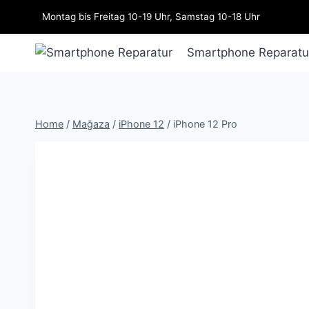
Zum
Montag bis Freitag 10-19 Uhr, Samstag 10-18 Uhr
Inhalt
springen
Smartphone Reparatu
Home
/
Mağaza
/
iPhone 12
/
iPhone 12 Pro