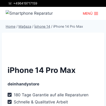
Zum
☏ +496419717159
Inhalt
MENÜ
springen
Home
/
Mağaza
/
İphone 14
/
iPhone 14 Pro Max
iPhone 14 Pro Max
deinhandystore
180 Tage Garantie auf alle Reparaturen
Schnelle & Qualitative Arbeit