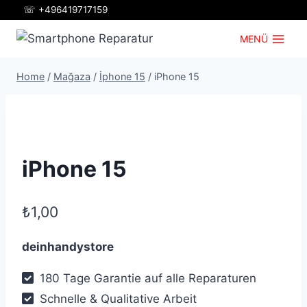
Zum
☏ +496419717159
Inhalt
MENÜ
springen
Home
/
Mağaza
/
İphone 15
/
iPhone 15
iPhone 15
₺
1,00
deinhandystore
180 Tage Garantie auf alle Reparaturen
Schnelle & Qualitative Arbeit