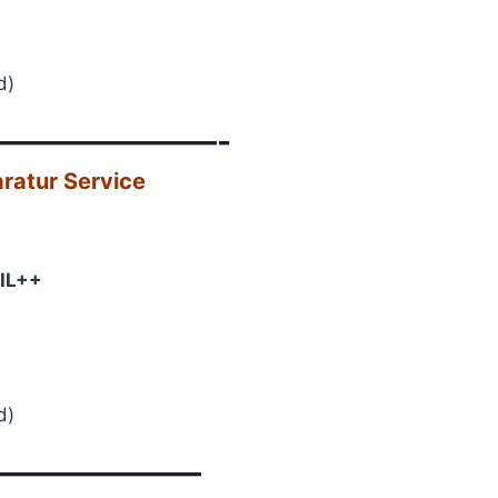
d)
———————-
atur Service​
IL++
d)
——————–