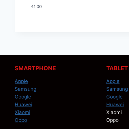
₺
1,00
SMARTPHONE
TABLET
Apple
Apple
Samsung
Samsung
Google
Google
Huawei
Huawei
Xiaomi
Xiaomi
Oppo
Oppo