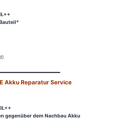
IL++
auteil*
d)
———————–
 Akku Reparatur Service​
IL++
en gegenüber dem Nachbau Akku